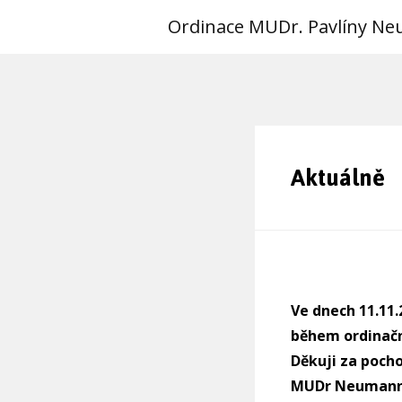
Ordinace MUDr. Pavlíny N
Aktuálně
Ve dnech 11.11.
během
ordinačn
Děkuji za poch
MUDr Neuman