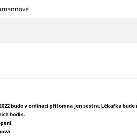
eumannové
2022 bude v ordinaci přítomna jen sestra. Lékařka bude
ích hodin.
opení
nová