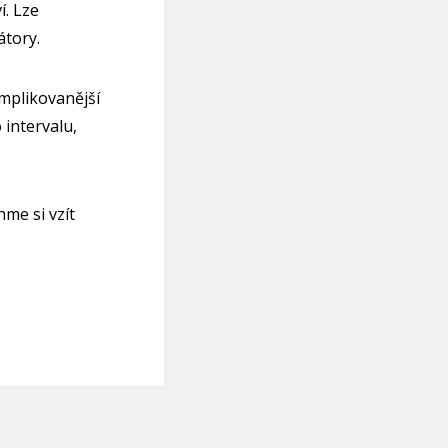
í. Lze
átory.
mplikovanější
 intervalu,
me si vzít