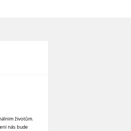
málním životům.
zení nás bude