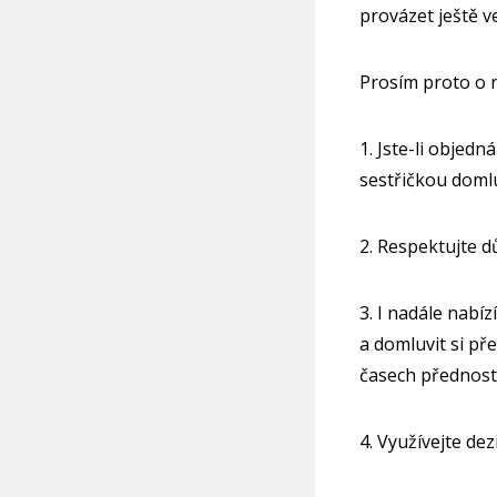
provázet ještě v
Prosím proto o n
1. Jste-li objed
sestřičkou domlu
2. Respektujte d
3. I nadále nabí
a domluvit si př
časech přednost
4. Využívejte dez