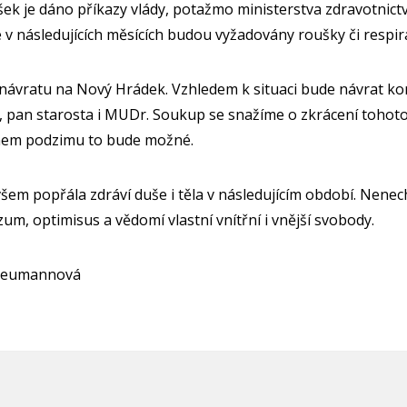
šek je dáno příkazy vlády, potažmo ministerstva zdravotnictv
 v následujících měsících budou vyžadovány roušky či respir
 návratu na Nový Hrádek. Vzhledem k situaci bude návrat ko
 Já, pan starosta i MUDr. Soukup se snažíme o zkrácení tohoto
hem podzimu to bude možné.
em popřála zdráví duše i těla v následujícím období. Nenech
zum, optimisus a vědomí vlastní vnítřní i vnější svobody.
 Neumannová