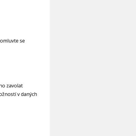
domluvte se
no zavolat
ožností v daných