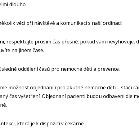
elmi dlouho.
ěkolik věcí při návštěvě a komunikaci s naší ordinací:
náni, respektujte prosím čas přesně; pokud vám nevyhovuje, 
víte na jiném čase.
ůsledně oddělení časů pro nemocné děti a prevence.
zíme možnost objednání i pro akutně nemocné děti – stačí rá
esný čas vyšetření. Objednaní pacienti budou odbaveni dle m
ně.
infekci, která je k dispozici v čekárně.